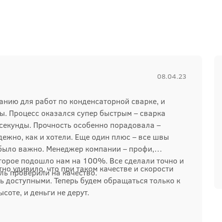
08.04.23
нию для работ по конденсаторной сварке, и
ы. Процесс оказался супер быстрым – сварка
секунды. Прочность особенно порадовала –
дежно, как и хотели. Еще один плюс – все швы
 было важно. Менеджер компании – профи,
торое подошло нам на 100%. Все сделали точно и
тно удивило, что при таком качестве и скорости
ль проверили на качество.
ь доступными. Теперь будем обращаться только к
ысоте, и деньги не дерут.