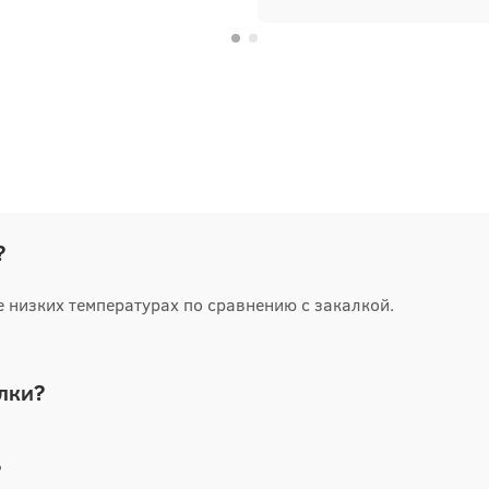
?
е низких температурах по сравнению с закалкой.
лки?
?