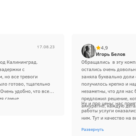
17.08.23
4,9
Игорь Белов
род Калининград.
Обращались в эту компа
 задержки с
остались очень довольн
, но все тревоги
заняла буквально доли 
ыло готово, тщательно
получилось крепко и на
Очень удобно, что все
незаметны, что для нас
ия самые
предложил решение, ко
Ну и про цены: нас прия
братимся.
аккуратно, каждую дета
работы услуги оказалис
ним. Тут и качество на в
Развернуть