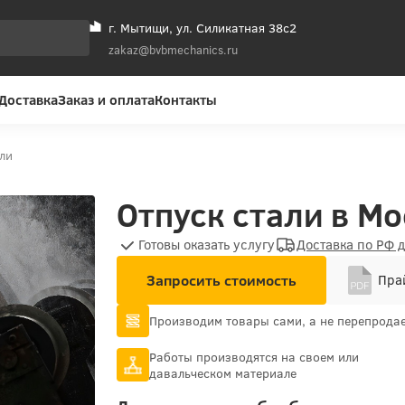
г. Мытищи, ул. Силикатная 38с2
zakaz@bvbmechanics.ru
Доставка
Заказ и оплата
Контакты
ли
Отпуск стали в Мо
Готовы оказать услугу
Доставка по РФ 
Запросить стоимость
Прай
Производим товары сами, а не перепрода
Работы производятся на своем или
давальческом материале