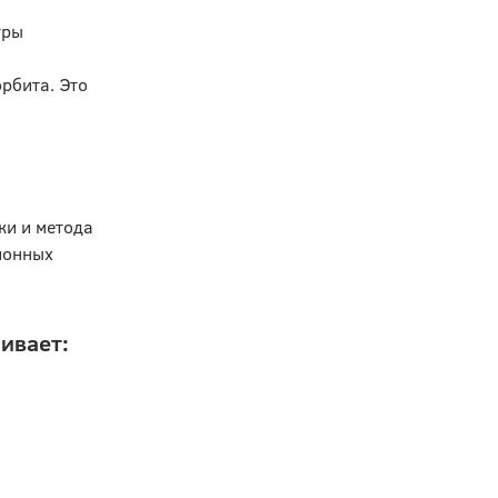
уры
рбита. Это
ки и метода
ионных
ивает: