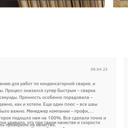
08.04.23
нию для работ по конденсаторной сварке, и
ы. Процесс оказался супер быстрым – сварка
секунды. Прочность особенно порадовала –
дежно, как и хотели. Еще один плюс – все швы
 было важно. Менеджер компании – профи,
торое подошло нам на 100%. Все сделали точно и
тно удивило, что при таком качестве и скорости
ль проверили на качество.