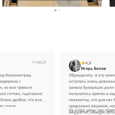
17.08.23
4,9
Игорь Белов
род Калининград.
Обращались в эту компа
 задержки с
остались очень довольн
, но все тревоги
заняла буквально доли 
ыло готово, тщательно
получилось крепко и на
Очень удобно, что все
незаметны, что для нас
ия самые
предложил решение, ко
Ну и про цены: нас прия
братимся.
аккуратно, каждую дета