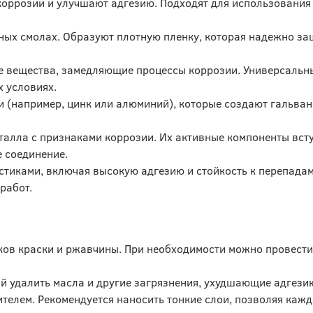
коррозии и улучшают адгезию. Подходят для использования
ных смолах. Образуют плотную пленку, которая надежно з
ые вещества, замедляющие процессы коррозии. Универсальн
х условиях.
и (например, цинк или алюминий), которые создают гальва
талла с признаками коррозии. Их активные компоненты вст
е соединение.
тиками, включая высокую адгезию и стойкость к перепада
работ.
тков краски и ржавчины. При необходимости можно провест
й удалить масла и другие загрязнения, ухудшающие адгези
телем. Рекомендуется наносить тонкие слои, позволяя кажд