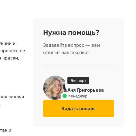
Нужна помощь?
укций и
Задавайте вопрос — вам
 процесс не
ответит наш эксперт
 краски,
Эксперт
Аня Григорьева
Менеджер
ная задача
.
Задать вопрос
так и