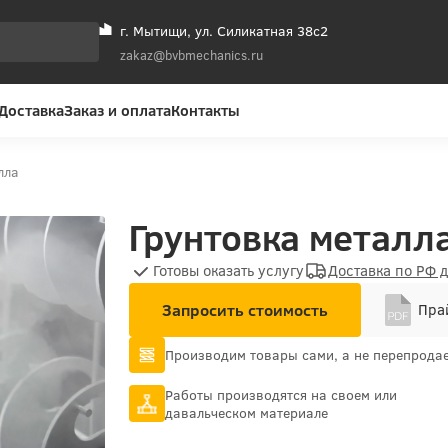
г. Мытищи, ул. Силикатная 38с2
zakaz@bvbmechanics.ru
Доставка
Заказ и оплата
Контакты
лла
Грунтовка металл
Готовы оказать услугу
Доставка по РФ 
Запросить стоимость
Прай
Производим товары сами, а не перепрода
Работы производятся на своем или
давальческом материале