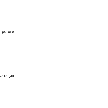
строгого
уатации.