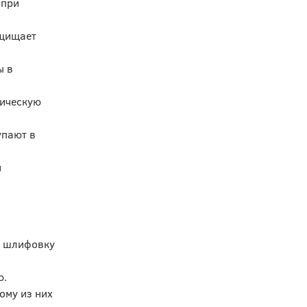
 при
ащищает
ы в
ническую
упают в
м
и шлифовку
ю.
ому из них