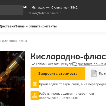
г. Мытищи, ул. Силикатная 38с2
zakaz@bvbmechanics.ru
Доставка
Заказ и оплата
Контакты
о-флюсовая резка
Кислородно-флюсо
Готовы оказать услугу
Доставка по РФ 
Запросить стоимость
Прай
Производим товары сами, а не перепрода
Работы производятся на своем или
давальческом материале