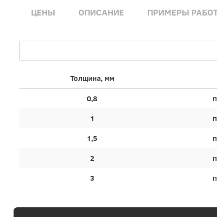
ЦЕНЫ
ОПИСАНИЕ
ПРИМЕРЫ РАБО
Толщина, мм
0,8
п
1
п
1,5
п
2
п
3
п