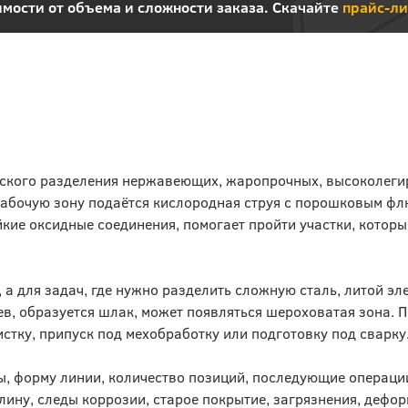
мости от объема и сложности заказа. Скачайте
прайс-ли
еского разделения нержавеющих, жаропрочных, высоколег
 рабочую зону подаётся кислородная струя с порошковым фл
кие оксидные соединения, помогает пройти участки, которы
а для задач, где нужно разделить сложную сталь, литой эл
ев, образуется шлак, может появляться шероховатая зона. 
стку, припуск под мехобработку или подготовку под сварку
ты, форму линии, количество позиций, последующие операци
ину, следы коррозии, старое покрытие, загрязнения, дефо