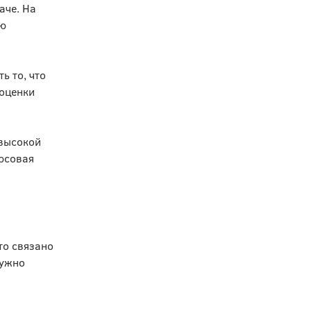
аче. На
ую
ь то, что
 оценки
 высокой
люсовая
то связано
нужно