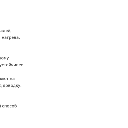
алей,
 нагрева.
ному
устойчивее.
ияют на
д доводку.
й способ