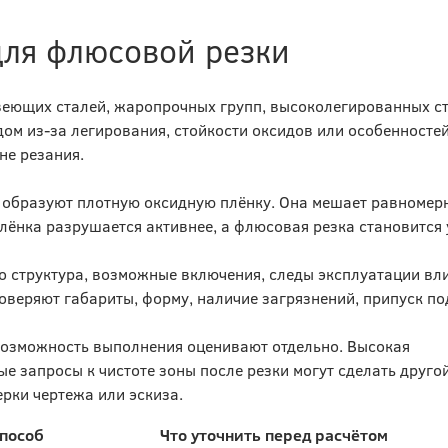
для флюсовой резки
еющих сталей, жаропрочных групп, высоколегированных ст
ом из-за легирования, стойкости оксидов или особенностей
не резания.
 образуют плотную оксидную плёнку. Она мешает равномер
ёнка разрушается активнее, а флюсовая резка становится 
Его структура, возможные включения, следы эксплуатации вл
оверяют габариты, форму, наличие загрязнений, припуск по
 возможность выполнения оценивают отдельно. Высокая
е запросы к чистоте зоны после резки могут сделать друго
рки чертежа или эскиза.
способ
Что уточнить перед расчётом