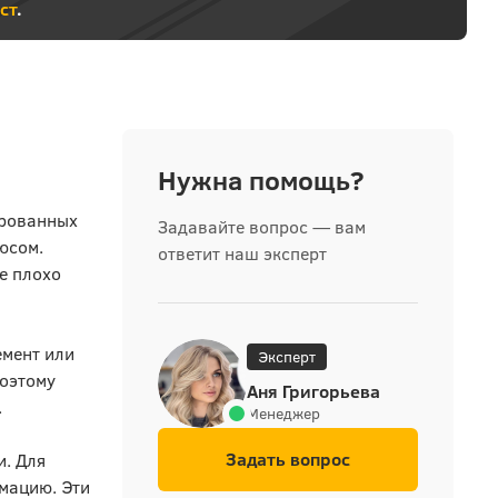
ст
.
Нужна помощь?
ированных
Задавайте вопрос — вам
юсом.
ответит наш эксперт
е плохо
емент или
Эксперт
Поэтому
Аня Григорьева
.
Менеджер
Задать вопрос
и. Для
рмацию. Эти