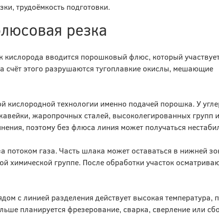
зки, трудоёмкость подготовки.
флюсовая резка
ок кислорода вводится порошковый флюс, который участвует
За счёт этого разрушаются тугоплавкие окислы, мешающие
ой кислородной технологии именно подачей порошка. У угл
ржавейки, жаропрочных сталей, высоколегированных групп и
инения, поэтому без флюса линия может получаться нестаби
а потоком газа. Часть шлака может оставаться в нижней зо
й химической группе. После обработки участок осматриваю
ядом с линией разделения действует высокая температура, 
льше планируется фрезерование, сварка, сверление или сбо