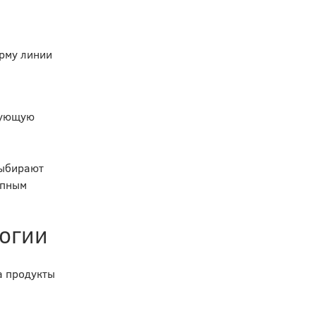
орму линии
дующую
выбирают
упным
логии
а продукты