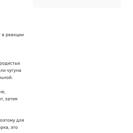
 в реакции
еродистых
ли чугуна
льной.
не,
т, затем
поэтому для
рка, это