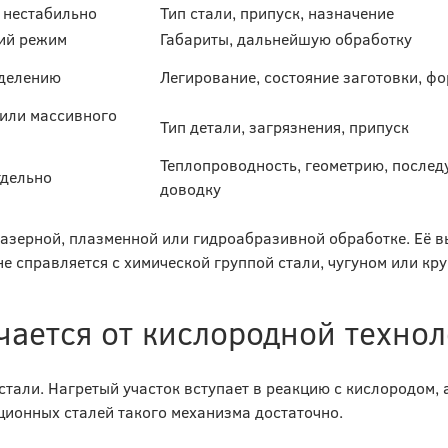
 нестабильно
Тип стали, припуск, назначение
ий режим
Габариты, дальнейшую обработку
зделению
Легирование, состояние заготовки, ф
 или массивного
Тип детали, загрязнения, припуск
Теплопроводность, геометрию, после
тдельно
доводку
лазерной, плазменной или гидроабразивной обработке. Её 
е справляется с химической группой стали, чугуном или кр
чается от кислородной техно
тали. Нагретый участок вступает в реакцию с кислородом, 
ционных сталей такого механизма достаточно.