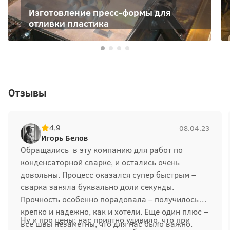
Изготовление пресс-формы для
отливки пластика
Отзывы
4,9
08.04.23
Игорь Белов
Обращались в эту компанию для работ по
конденсаторной сварке, и остались очень
довольны. Процесс оказался супер быстрым –
сварка заняла буквально доли секунды.
Прочность особенно порадовала – получилось
крепко и надежно, как и хотели. Еще один плюс –
Ну и про цены: нас приятно удивило, что при
все швы незаметны, что для нас было важно.