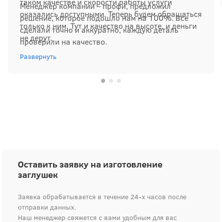
таком качестве и скорости работы услуги
Менеджер компании – профи, предложил
оказались доступными. Теперь будем обращаться
решение, которое подошло нам на 100%. Все
только к ним. Тут и качество на высоте, и деньги
сделали точно и аккуратно, каждую деталь
не дерут.
проверили на качество.
Развернуть
Оставить заявку на изготовление
заглушек
Заявка обрабатывается в течение 24-х часов после
отправки данных.
Наш менеджер свяжется с вами удобным для вас