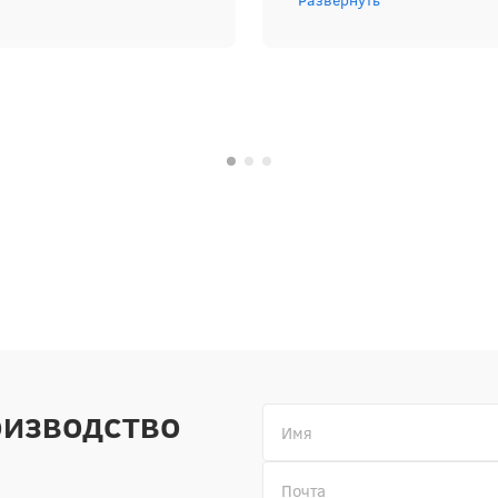
Развернуть
положительные, и в буд
оизводство