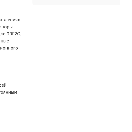
равлениях
 опоры
сле 09Г2С,
йные
зионного
сей
стоянным