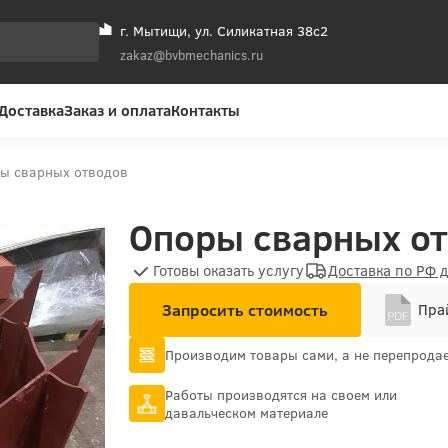
г. Мытищи, ул. Силикатная 38с2
zakaz@bvbmechanics.ru
Доставка
Заказ и оплата
Контакты
ы сварных отводов
Опоры сварных от
Готовы оказать услугу
Доставка по РФ 
Запросить стоимость
Прай
Производим товары сами, а не перепрода
Работы производятся на своем или
давальческом материале