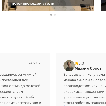
нержавеющей стали
22.07.24
5,0
Михаил Орлов
ращались за услугой
Заказывали гибку арма
но превзошел все
Изначально были опасен
с точностью до мелочей
производством или каки
фессионализм
оказались напрасными. 
 до отгрузки. Особо
упаковано и доставлено 
 решались оперативно и
этапы работ выполнены 