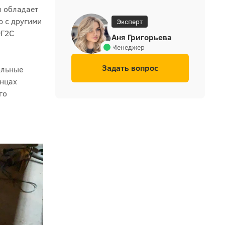
л обладает
ю с другими
Эксперт
9Г2С
Аня Григорьева
Менеджер
Задать вопрос
ольные
онцах
го