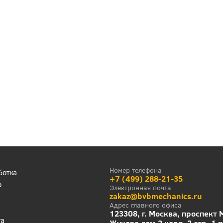
Номер телефона
ботка
+7 (499) 288-21-35
о
Электронная почта
zakaz@bvbmechanics.ru
Адрес главного офиса
123308, г. Москва, проспект
та