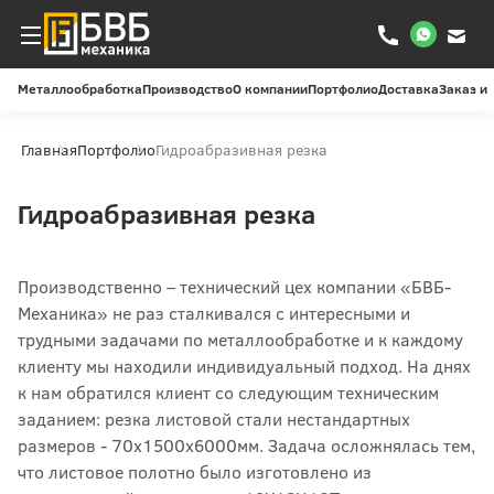
Металлообработка
Производство
О компании
Портфолио
Доставка
Заказ и
Главная
Портфолио
Гидроабразивная резка
Гидроабразивная резка
Производственно – технический цех компании «БВБ-
Механика» не раз сталкивался с интересными и
трудными задачами по металлообработке и к каждому
клиенту мы находили индивидуальный подход. На днях
к нам обратился клиент со следующим техническим
заданием: резка листовой стали нестандартных
размеров - 70х1500х6000мм. Задача осложнялась тем,
что листовое полотно было изготовлено из