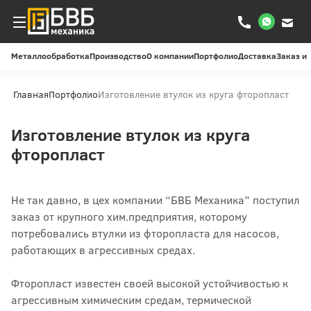
Металлообработка
Производство
О компании
Портфолио
Доставка
Заказ и
Главная
Портфолио
Изготовление втулок из круга фторопласт
Изготовление втулок из круга
фторопласт
Не так давно, в цех компании “БВБ Механика” поступил
заказ от крупного хим.предприятия, которому
потребовались втулки из фторопласта для насосов,
работающих в агрессивных средах.
Фторопласт известен своей высокой устойчивостью к
агрессивным химическим средам, термической