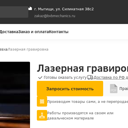
г. Мытищи, ул. Силикатная 38с2
zakaz@bvbmechanics.ru
Доставка
Заказ и оплата
Контакты
езка
Лазерная гравировка
Лазерная гравиро
Готовы оказать услугу
Доставка по РФ 
Запросить стоимость
Прай
Производим товары сами, а не перепрода
Работы производятся на своем или
давальческом материале