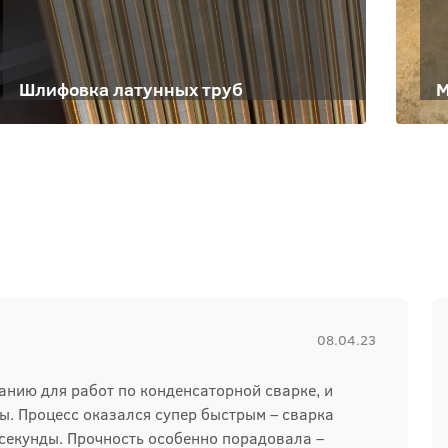
Шлифовка латунных труб
М
08.04.23
нию для работ по конденсаторной сварке, и
ы. Процесс оказался супер быстрым – сварка
секунды. Прочность особенно порадовала –