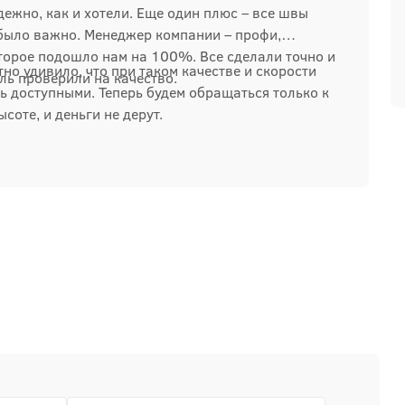
дежно, как и хотели. Еще один плюс – все швы
 было важно. Менеджер компании – профи,
торое подошло нам на 100%. Все сделали точно и
тно удивило, что при таком качестве и скорости
ль проверили на качество.
ь доступными. Теперь будем обращаться только к
ысоте, и деньги не дерут.