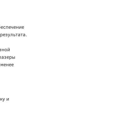
беспечение
 результата.
зной
 лазеры
 менее
ку и