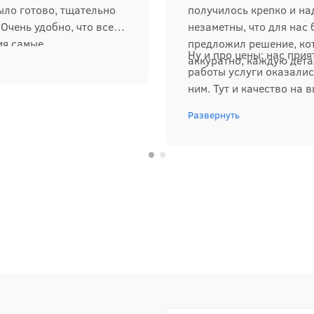
ыло готово, тщательно
получилось крепко и на
Очень удобно, что все
незаметны, что для нас
ия самые
предложил решение, ко
Ну и про цены: нас прия
братимся.
аккуратно, каждую дета
работы услуги оказалис
ним. Тут и качество на в
Развернуть